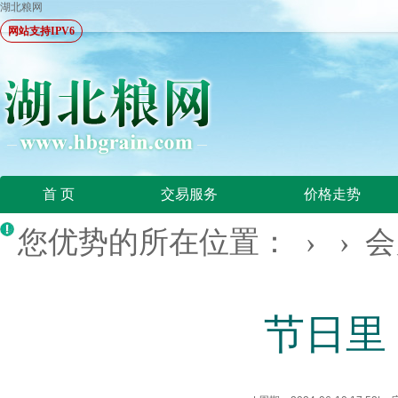
湖北粮网
网站支持IPV6
首 页
交易服务
价格走势
您优势的所在位置： › ›
会
节日里