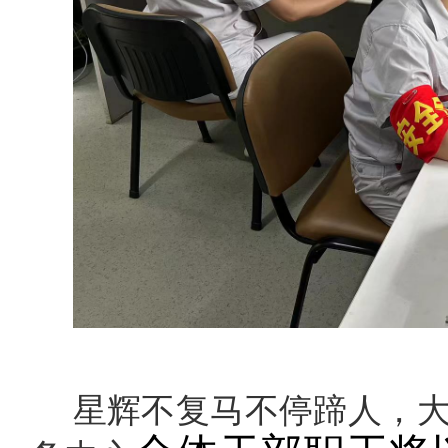
星辉不复马不停蹄人，